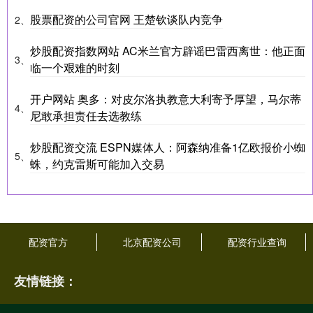
股票配资的公司官网 王楚钦谈队内竞争
2、
炒股配资指数网站 AC米兰官方辟谣巴雷西离世：他正面
3、
临一个艰难的时刻
开户网站 奥多：对皮尔洛执教意大利寄予厚望，马尔蒂
4、
尼敢承担责任去选教练
炒股配资交流 ESPN媒体人：阿森纳准备1亿欧报价小蜘
5、
蛛，约克雷斯可能加入交易
配资官方
北京配资公司
配资行业查询
友情链接：