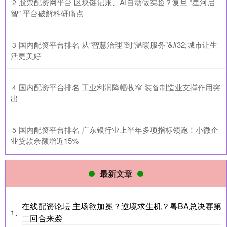
​股票配资网平台 区块链记账、AI自动做实验？复旦 “星河启
2
智” 平台破解科研痛点
​国内配资平台排名 从“智慧治理”到“温暖服务”&#32;城市让生
3
活更美好
​国内配资平台排名 工业利润降幅收窄 装备制造业支撑作用突
4
出
​国内配资平台排名 广东银行业上半年多项指标领跑！小微企
5
业贷款余额增近15%
最新文章
在线配资论坛 主场欲加冕？逆境求生机？粤BA总决赛第
1、
二回合来袭