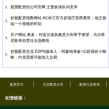
股票配资的公司官网 王楚钦谈队内竞争
2、
炒股配资指数网站 AC米兰官方辟谣巴雷西离世：他正面
3、
临一个艰难的时刻
开户网站 奥多：对皮尔洛执教意大利寄予厚望，马尔蒂
4、
尼敢承担责任去选教练
炒股配资交流 ESPN媒体人：阿森纳准备1亿欧报价小蜘
5、
蛛，约克雷斯可能加入交易
配资官方
北京配资公司
配资行业查询
友情链接：