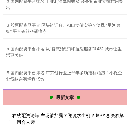
​国内配资平台排名 工业利润降幅收窄 装备制造业支撑作用突
2
出
​股票配资网平台 区块链记账、AI自动做实验？复旦 “星河启
3
智” 平台破解科研痛点
​国内配资平台排名 从“智慧治理”到“温暖服务”&#32;城市让生
4
活更美好
​国内配资平台排名 广东银行业上半年多项指标领跑！小微企
5
业贷款余额增近15%
最新文章
在线配资论坛 主场欲加冕？逆境求生机？粤BA总决赛第
1、
二回合来袭