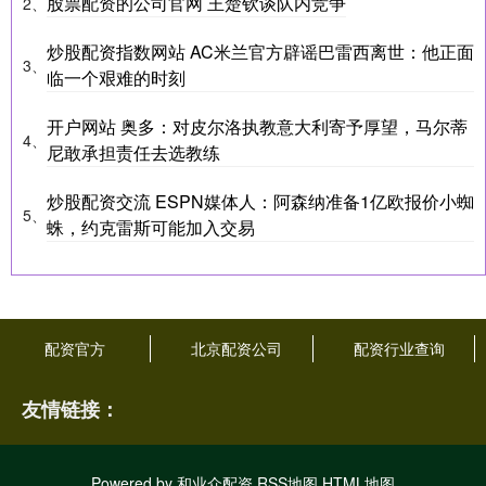
股票配资的公司官网 王楚钦谈队内竞争
2、
炒股配资指数网站 AC米兰官方辟谣巴雷西离世：他正面
3、
临一个艰难的时刻
开户网站 奥多：对皮尔洛执教意大利寄予厚望，马尔蒂
4、
尼敢承担责任去选教练
炒股配资交流 ESPN媒体人：阿森纳准备1亿欧报价小蜘
5、
蛛，约克雷斯可能加入交易
配资官方
北京配资公司
配资行业查询
友情链接：
Powered by
和业众配资
RSS地图
HTML地图