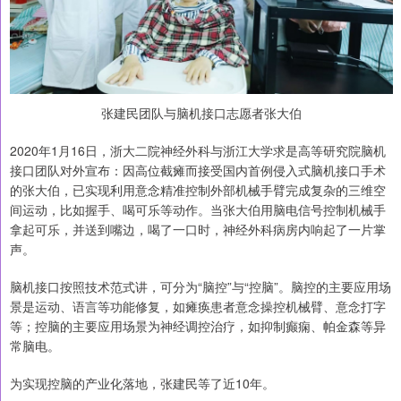
张建民团队与脑机接口志愿者张大伯
2020年1月16日，浙大二院神经外科与浙江大学求是高等研究院脑机
接口团队对外宣布：因高位截瘫而接受国内首例侵入式脑机接口手术
的张大伯，已实现利用意念精准控制外部机械手臂完成复杂的三维空
间运动，比如握手、喝可乐等动作。当张大伯用脑电信号控制机械手
拿起可乐，并送到嘴边，喝了一口时，神经外科病房内响起了一片掌
声。
脑机接口按照技术范式讲，可分为“脑控”与“控脑”。脑控的主要应用场
景是运动、语言等功能修复，如瘫痪患者意念操控机械臂、意念打字
等；控脑的主要应用场景为神经调控治疗，如抑制癫痫、帕金森等异
常脑电。
为实现控脑的产业化落地，张建民等了近10年。