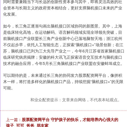
同时需要兼顾当下与长远的创新性资本参与其中，即将灵活高效的社
会资本与长期主义的政府资本相结合，更好支撑脑机接口未来的产业
化发展。
如今，长三角正逐渐勾画出脑机接口区域协同的新图景。其中，上海
是临床转化高地，在运动解码、语言解码领域实现全球领先突破，目
前脑机接口产业联盟长三角产业创新中心已落地脑智天地；浙江杭州
不仅起步早，依托人工智能生态，正探索“脑机接口+”场景创新；在江
苏，脑机接口已列为三大先导产业之一，今年6月江苏省首家脑机接口
临床研究病房揭牌；安徽的科大讯飞正探索语音交互技术与脑机接口
技术的融合应用，今年5月长三角脑机接口产业联盟在安徽蚌埠成立。
可以期待的是，未来通过长三角的协同发力股票配资网平台，像拼积
木一样，将打造多样化的脑机接口产品，持续挖掘“脑机接口+”的无限
可能。
和业众配资提示：文章来自网络，不代表本站观点。
上一篇：
股票配资网平台 守护孩子的快乐，才能培养内心强大的
孩子_可可_爸爸_朋友家