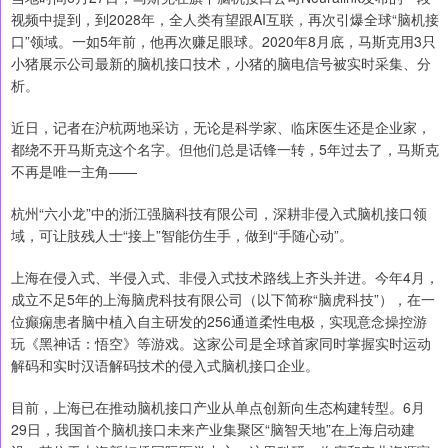
视频中提到，到2028年，全人类有望跟AI互联，再次引爆全球“脑机接
口”领域。一如5年前，他再次赚足眼球。2020年8月底，马斯克用3只
小猪展示公司最新的脑机接口技术，小猪的脑电信号被实时采集、分
析。
近日，记者在沪杭两地采访，无论是科学家、临床医生还是企业家，
都绕不开马斯克这个名字。但他们总是话锋一转，5年过去了，马斯克
不再是唯一主角——
杭州“六小龙”中的浙江强脑科技有限公司，深耕非侵入式脑机接口领
域，可让肢残人士“接上”智能仿生手，做到“手随心动”。
上海在侵入式、半侵入式、非侵入式技术路线上齐头并进。今年4月，
成立不足5年的上海脑虎科技有限公司（以下简称“脑虎科技”），在一
位癫痫患者脑中植入自主研发的256通道柔性电极，实现意念操控游
玩《黑神话：悟空》等游戏。这家公司是全球首家同时掌握实时运动
解码和实时汉语解码技术的侵入式脑机接口企业。
目前，上海已在推动脑机接口产业从单点创新向生态构建转型。6月
29日，我国首个脑机接口未来产业集聚区“脑智天地”在上海启动建