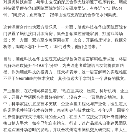
对脑虎科技而言，与华山医院的深度合作无疑加速了临床转化。脑虎
科技很早便在华山医院西院附近设立研发团队，有多近？“走路5分
钟。”陶虎说，距离近了，跟华山医院更深度的合作便水到渠成。
这种深度合作也为双方所乐见：一方面，脑虎科技在华山医院西院专
门设置了脑机接口训练病房，集合意念操控智能家居、打游戏等场
景；另一方面，双方至少每两周会开一次会，开展临床讨论、数据分
析等，陶虎不忘补上一句：“我们过去，他们也过来。”
目前，脑虎科技在华山医院完成全球首例汉语言解码临床试验，将语
言解码速度提升至49.6字/分钟，为失语患者重塑语言功能提供新路
径。作为脑虎科技的投资方，陈天桥表示，这一语言解码的实现难度
不亚于Neuralink的技术突破，其价值远大于拿到某一个设备的批文。
产业集聚，在杭州同样发生着。“现在是高校、医院、科研机构、企业
等，开展产学研医合作最好的时机，没有之一。”曹鹏肯定地说。其
中，科学家提供底层技术突破，企业承担工程化与产业化，医生定义
临床需求并验证技术有效性，患者则参与技术优化。今年3月，因完全
性脊髓损伤丧失行走功能的金大伯，在浙大二院接受了闭环脊髓神经
接口植入手术，如今已能自主站立、行走，该产品就来自张建民团队
在追踪国外动态时的发现，并联合杭州南湖脑机交叉研究院，浙大生