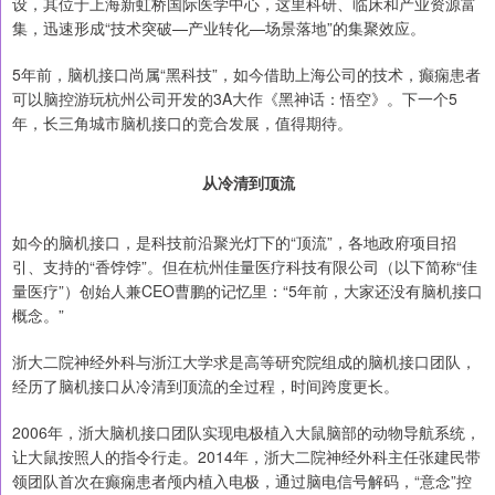
设，其位于上海新虹桥国际医学中心，这里科研、临床和产业资源富
集，迅速形成“技术突破—产业转化—场景落地”的集聚效应。
5年前，脑机接口尚属“黑科技”，如今借助上海公司的技术，癫痫患者
可以脑控游玩杭州公司开发的3A大作《黑神话：悟空》。下一个5
年，长三角城市脑机接口的竞合发展，值得期待。
从冷清到顶流
如今的脑机接口，是科技前沿聚光灯下的“顶流”，各地政府项目招
引、支持的“香饽饽”。但在杭州佳量医疗科技有限公司（以下简称“佳
量医疗”）创始人兼CEO曹鹏的记忆里：“5年前，大家还没有脑机接口
概念。”
浙大二院神经外科与浙江大学求是高等研究院组成的脑机接口团队，
经历了脑机接口从冷清到顶流的全过程，时间跨度更长。
2006年，浙大脑机接口团队实现电极植入大鼠脑部的动物导航系统，
让大鼠按照人的指令行走。2014年，浙大二院神经外科主任张建民带
领团队首次在癫痫患者颅内植入电极，通过脑电信号解码，“意念”控