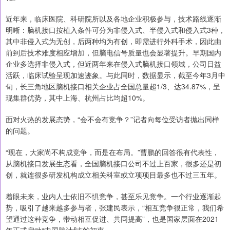
近年来，临床医院、科研院所以及各地企业积极参与，技术路线逐渐
明晰：脑机接口按植入条件可分为非侵入式、半侵入式和侵入式3种，
其中非侵入式为无创，后两种均为有创，即需进行外科手术，因此由
前到后技术难度相应增加，但脑电信号质量也会显著提升。早期国内
企业多选择非侵入式，但近两年来在侵入式脑机接口领域，公司日益
活跃，临床试验呈现加速迹象。与此同时，数据显示，截至今年3月中
旬，长三角地区脑机接口相关企业占全国总量超1/3、达34.87%，呈
现集群优势，其中上海、杭州占比均超10%。
面对火热的发展态势，“会不会有竞争？”记者向每位受访者抛出同样
的问题。
“现在，大家尚不构成竞争，而是在布局。”曹鹏的回答很有代表性，
从脑机接口发展生态看，全国脑机接口公司不过上百家，很多还是初
创，就连很多研发机构成立相关科室或立项项目最多也不过三五年。
着眼未来，业内人士依旧不惧竞争，甚至乐见竞争。一个行业逐渐起
势，吸引了越来越多参与者，张建民表示，“相互竞争很正常，我们希
望通过这种竞争，带动相互促进、共同提高”，也是国家层面在2021