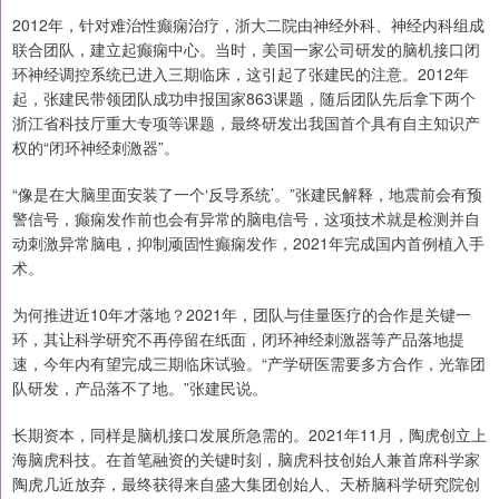
2012年，针对难治性癫痫治疗，浙大二院由神经外科、神经内科组成
联合团队，建立起癫痫中心。当时，美国一家公司研发的脑机接口闭
环神经调控系统已进入三期临床，这引起了张建民的注意。2012年
起，张建民带领团队成功申报国家863课题，随后团队先后拿下两个
浙江省科技厅重大专项等课题，最终研发出我国首个具有自主知识产
权的“闭环神经刺激器”。
“像是在大脑里面安装了一个‘反导系统’。”张建民解释，地震前会有预
警信号，癫痫发作前也会有异常的脑电信号，这项技术就是检测并自
动刺激异常脑电，抑制顽固性癫痫发作，2021年完成国内首例植入手
术。
为何推进近10年才落地？2021年，团队与佳量医疗的合作是关键一
环，其让科学研究不再停留在纸面，闭环神经刺激器等产品落地提
速，今年内有望完成三期临床试验。“产学研医需要多方合作，光靠团
队研发，产品落不了地。”张建民说。
长期资本，同样是脑机接口发展所急需的。2021年11月，陶虎创立上
海脑虎科技。在首笔融资的关键时刻，脑虎科技创始人兼首席科学家
陶虎几近放弃，最终获得来自盛大集团创始人、天桥脑科学研究院创