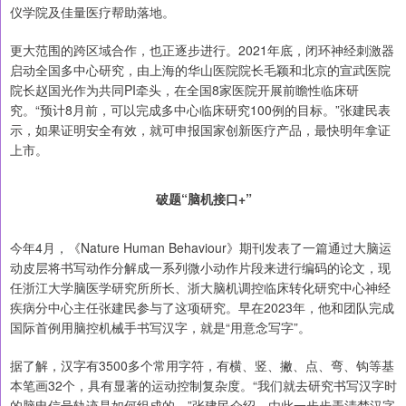
仪学院及佳量医疗帮助落地。
更大范围的跨区域合作，也正逐步进行。2021年底，闭环神经刺激器
启动全国多中心研究，由上海的华山医院院长毛颖和北京的宣武医院
院长赵国光作为共同PI牵头，在全国8家医院开展前瞻性临床研
究。“预计8月前，可以完成多中心临床研究100例的目标。”张建民表
示，如果证明安全有效，就可申报国家创新医疗产品，最快明年拿证
上市。
破题“脑机接口+”
今年4月，《Nature Human Behaviour》期刊发表了一篇通过大脑运
动皮层将书写动作分解成一系列微小动作片段来进行编码的论文，现
任浙江大学脑医学研究所所长、浙大脑机调控临床转化研究中心神经
疾病分中心主任张建民参与了这项研究。早在2023年，他和团队完成
国际首例用脑控机械手书写汉字，就是“用意念写字”。
据了解，汉字有3500多个常用字符，有横、竖、撇、点、弯、钩等基
本笔画32个，具有显著的运动控制复杂度。“我们就去研究书写汉字时
的脑电信号轨迹是如何组成的。”张建民介绍，由此一步步弄清楚汉字