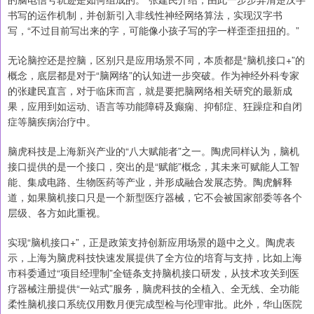
书写的运作机制，并创新引入非线性神经网络算法，实现汉字书
写，“不过目前写出来的字，可能像小孩子写的字一样歪歪扭扭的。”
无论脑控还是控脑，区别只是应用场景不同，本质都是“脑机接口+”的
概念，底层都是对于“脑网络”的认知进一步突破。作为神经外科专家
的张建民直言，对于临床而言，就是要把脑网络相关研究的最新成
果，应用到如运动、语言等功能障碍及癫痫、抑郁症、狂躁症和自闭
症等脑疾病治疗中。
脑虎科技是上海新兴产业的“八大赋能者”之一。陶虎同样认为，脑机
接口提供的是一个接口，突出的是“赋能”概念，其未来可赋能人工智
能、集成电路、生物医药等产业，并形成融合发展态势。陶虎解释
道，如果脑机接口只是一个新型医疗器械，它不会被国家部委等各个
层级、各方如此重视。
实现“脑机接口+”，正是政策支持创新应用场景的题中之义。陶虎表
示，上海为脑虎科技快速发展提供了全方位的培育与支持，比如上海
市科委通过“项目经理制”全链条支持脑机接口研发，从技术攻关到医
疗器械注册提供“一站式”服务，脑虎科技的全植入、全无线、全功能
柔性脑机接口系统仅用数月便完成型检与伦理审批。此外，华山医院