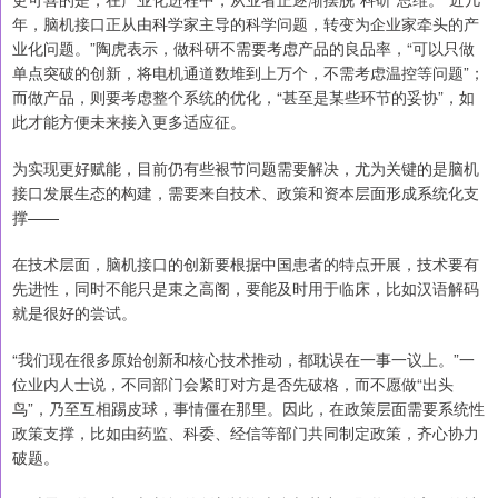
年，脑机接口正从由科学家主导的科学问题，转变为企业家牵头的产
业化问题。”陶虎表示，做科研不需要考虑产品的良品率，“可以只做
单点突破的创新，将电机通道数堆到上万个，不需考虑温控等问题”；
而做产品，则要考虑整个系统的优化，“甚至是某些环节的妥协”，如
此才能方便未来接入更多适应征。
为实现更好赋能，目前仍有些裉节问题需要解决，尤为关键的是脑机
接口发展生态的构建，需要来自技术、政策和资本层面形成系统化支
撑——
在技术层面，脑机接口的创新要根据中国患者的特点开展，技术要有
先进性，同时不能只是束之高阁，要能及时用于临床，比如汉语解码
就是很好的尝试。
“我们现在很多原始创新和核心技术推动，都耽误在一事一议上。”一
位业内人士说，不同部门会紧盯对方是否先破格，而不愿做“出头
鸟”，乃至互相踢皮球，事情僵在那里。因此，在政策层面需要系统性
政策支撑，比如由药监、科委、经信等部门共同制定政策，齐心协力
破题。