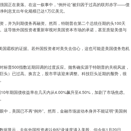
国正在衰落。在这一叙事中，“例外论”被归因于过高的联邦赤字——债
债务净利息支出年化规模已达1万亿美元。
，并为到期债务再融资。然而，特朗普在第二个总统任期的头100天
。这导致外国投资者重新审视对美国资本市场的承诺，甚至质疑美债与
美国霸权的证据。若外国投资者对美失去信心，这也可能是美国债务危机
标普500指数近期回调的过度反应。抛售确实源于特朗普的关税风波，
巨头）已过高。换言之，股市早该迎来调整。科技巨头近期的颓势，很
。
年期国债收益率在几天内从4.00%飙升至4.50%，加剧了市场焦虑。
。
中，美国已不再“例外”。然而，金融市场波动本身并不能证明“美国例
据显示，去年外国投资者以创纪录速度涌入美股。但今年1月20日