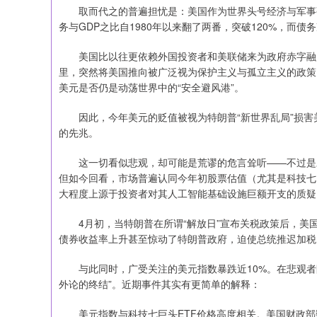
取而代之的普遍担忧是：美国作为世界头号经济与军事强
务与GDP之比自1980年以来翻了两番，突破120%，而
美国比以往更依赖外国投资者和美联储来为政府赤字融资
里，突然将美国推向被广泛视为保护主义与孤立主义的政策
美元是否仍是动荡世界中的“安全避风港”。
因此，今年美元的贬值被视为特朗普“新世界乱局”损害
的先兆。
这一切看似悲观，却可能是荒谬的危言耸听——不过是对
但如今回看，市场普遍认同今年初股票估值（尤其是科技七
大程度上源于投资者对其人工智能基础设施巨额开支的质疑
4月初，当特朗普在所谓“解放日”宣布关税政策后，美国10
债券收益率上升甚至惊动了特朗普政府，迫使总统推迟加税
与此同时，广受关注的美元指数暴跌近10%。在悲观者眼
外论的终结”。近期事件其实有更简单的解释：
美元指数与科技七巨头ETF价格高度相关。美国财政部数