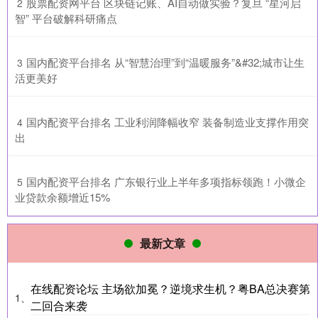
​股票配资网平台 区块链记账、AI自动做实验？复旦 “星河启
2
智” 平台破解科研痛点
​国内配资平台排名 从“智慧治理”到“温暖服务”&#32;城市让生
3
活更美好
​国内配资平台排名 工业利润降幅收窄 装备制造业支撑作用突
4
出
​国内配资平台排名 广东银行业上半年多项指标领跑！小微企
5
业贷款余额增近15%
最新文章
在线配资论坛 主场欲加冕？逆境求生机？粤BA总决赛第
1、
二回合来袭