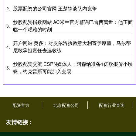
股票配资的公司官网 王楚钦谈队内竞争
2、
炒股配资指数网站 AC米兰官方辟谣巴雷西离世：他正面
3、
临一个艰难的时刻
开户网站 奥多：对皮尔洛执教意大利寄予厚望，马尔蒂
4、
尼敢承担责任去选教练
炒股配资交流 ESPN媒体人：阿森纳准备1亿欧报价小蜘
5、
蛛，约克雷斯可能加入交易
配资官方
北京配资公司
配资行业查询
友情链接：