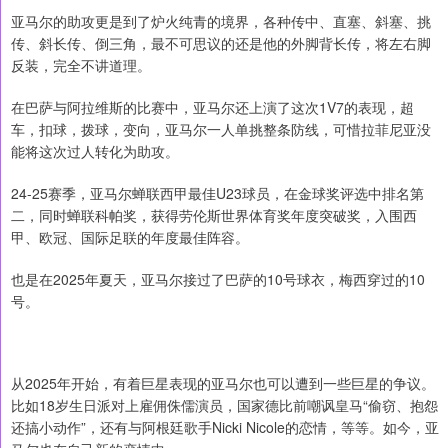
亚马尔的助攻更是到了炉火纯青的境界，各种传中、直塞、斜塞、挑
传、斜长传、倒三角，最不可思议的还是他的外脚背长传，将左右脚
反装，完全不讲道理。
在巴萨与阿拉维斯的比赛中，亚马尔还上演了这次1V7的表现，超
车，扣球，拨球，变向，亚马尔一人单挑整条防线，可惜拉菲尼亚没
能将这次过人转化为助攻。
24-25赛季，亚马尔蝉联西甲最佳U23球员，在金球奖评选中排名第
二，同时蝉联科帕奖，获得劳伦斯世界体育奖年度突破奖，入围西
甲、欧冠、国际足联的年度最佳阵容。
也是在2025年夏天，亚马尔接过了巴萨的10号球衣，梅西穿过的10
号。
从2025年开始，有着巨星表现的亚马尔也可以遭到一些巨星的争议。
比如18岁生日派对上雇佣侏儒演员，国家德比前嘲讽皇马“偷窃、抱怨
还搞小动作”，还有与阿根廷歌手Nicki Nicole的恋情，等等。如今，亚