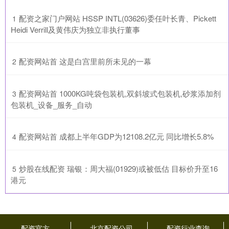
​配资之家门户网站 HSSP INTL(03626)委任叶长青、Pickett
1
Heidi Verrill及黄伟庆为独立非执行董事
​配资网站首 这是白宫里前所未见的一幕
2
​配资网站首 1000KG吨袋包装机,双斜坡式包装机,砂浆添加剂
3
包装机_设备_服务_自动
​配资网站首 成都上半年GDP为12108.2亿元 同比增长5.8%
4
​炒股在线配资 瑞银：周大福(01929)或被低估 目标价升至16
5
港元
配资官方
北京配资公司
配资行业查询