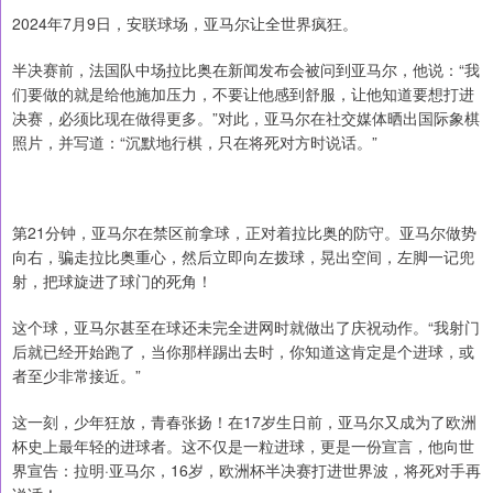
2024年7月9日，安联球场，亚马尔让全世界疯狂。
半决赛前，法国队中场拉比奥在新闻发布会被问到亚马尔，他说：“我
们要做的就是给他施加压力，不要让他感到舒服，让他知道要想打进
决赛，必须比现在做得更多。”对此，亚马尔在社交媒体晒出国际象棋
照片，并写道：“沉默地行棋，只在将死对方时说话。”
第21分钟，亚马尔在禁区前拿球，正对着拉比奥的防守。亚马尔做势
向右，骗走拉比奥重心，然后立即向左拨球，晃出空间，左脚一记兜
射，把球旋进了球门的死角！
这个球，亚马尔甚至在球还未完全进网时就做出了庆祝动作。“我射门
后就已经开始跑了，当你那样踢出去时，你知道这肯定是个进球，或
者至少非常接近。”
这一刻，少年狂放，青春张扬！在17岁生日前，亚马尔又成为了欧洲
杯史上最年轻的进球者。这不仅是一粒进球，更是一份宣言，他向世
界宣告：拉明·亚马尔，16岁，欧洲杯半决赛打进世界波，将死对手再