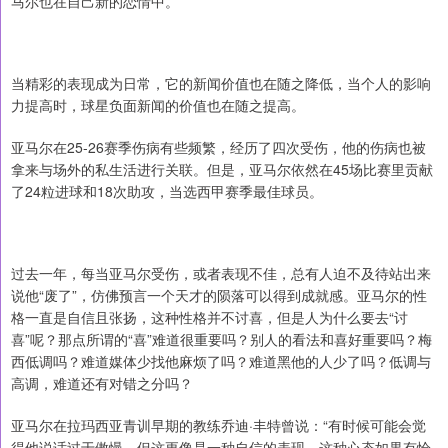
马尔也在自己新的恋情中。
当精彩的表现成为日常，它的新闻价值也在随之降低，当个人的影响
力提高时，球星负面新闻的价值也在随之提高。
亚马尔在25-26赛季伤病有些频繁，经历了四次受伤，他的伤病也被
拿来与场外的私生活进行关联。但是，亚马尔依然在45场比赛里贡献
了24粒进球和18次助攻，当选西甲赛季最佳球员。
过去一年，每当亚马尔受伤，或者表现不佳，总有人迫不及待站出来
说他“废了”，仿佛预言一个天才的陨落可以得到成就感。亚马尔的性
格一直是自信且张扬，这种性格并不讨喜，但是人为什么要去“讨
喜”呢？那点所谓的“喜”难道很重要吗？别人的看法和喜好重要吗？梅
西低调吗？难道媒体少找他麻烦了吗？难道黑他的人少了吗？低调与
高调，难道还有对错之分吗？
亚马尔在拉玛西亚青训早期的教练乔迪·丰特曾说：“有时候可能会觉
得他说话过于傲慢，但这更像是一种自信的表现。这种心态如果有恰