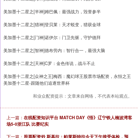
美加墨十二星之[半神]姆巴佩：最强战力，毁誉参半
美加墨十二星之[猎神]登贝莱：天才蜕变，猎获金球
美加墨十二星之[门神]诺伊尔：门卫先驱，守护德拜
美加墨十二星之[智神]德布劳内：智行合一，最强大脑
美加墨十二星之[天神]C罗：金色传说，战斗不止
美加墨十二星之[众神之王]梅西：魔幻球王股票市场配资，永恒之王
美加墨十二星-跟随他们追逐世界杯
和业众配资提示：文章来自网络，不代表本站观点。
上一篇：
在线配资知识平台 MATCH DAY《悟》辽宁铁人楠波湾客
场5-0浙江队 比赛纪实
下一篇：
股票配资炒 斯基拉：帕莱斯特拉今天下午接受体检，预