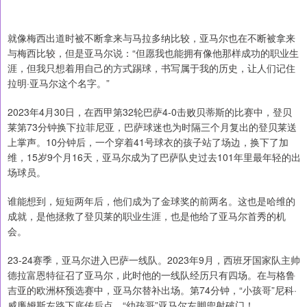
就像梅西出道时被不断拿来与马拉多纳比较，亚马尔也在不断被拿来
与梅西比较，但是亚马尔说：“但愿我也能拥有像他那样成功的职业生
涯，但我只想着用自己的方式踢球，书写属于我的历史，让人们记住
拉明·亚马尔这个名字。”
2023年4月30日，在西甲第32轮巴萨4-0击败贝蒂斯的比赛中，登贝
莱第73分钟换下拉菲尼亚，巴萨球迷也为时隔三个月复出的登贝莱送
上掌声。10分钟后，一个穿着41号球衣的孩子站了场边，换下了加
维，15岁9个月16天，亚马尔成为了巴萨队史过去101年里最年轻的出
场球员。
谁能想到，短短两年后，他们成为了金球奖的前两名。这也是哈维的
成就，是他拯救了登贝莱的职业生涯，也是他给了亚马尔首秀的机
会。
23-24赛季，亚马尔进入巴萨一线队。2023年9月，西班牙国家队主帅
德拉富恩特征召了亚马尔，此时他的一线队经历只有四场。在与格鲁
吉亚的欧洲杯预选赛中，亚马尔替补出场。第74分钟，“小孩哥”尼科·
威廉姆斯左路下底传后点，“幼孩哥”亚马尔左脚兜射破门！