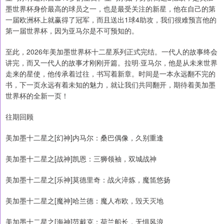
墨世界杯身价最高的球员之一，也是最受关注的新星，他在自己的第
一届欧洲杯上就赢得了冠军，而且送出1球4助攻，我们很难预言他的
第一届世界杯，因为亚马尔是不可预知的。
至此，2026年美加墨世界杯十二星系列正式完结。一代人的故事终会
讲完，而又一代人的故事才刚刚开篇。拉明·亚马尔，他是从未来世界
走来的星使，他传承着过往，书写着新章。时间是一本永远翻不完的
书，下一页永远有着未知的魅力，就让我们共同翻开，期待着美加墨
世界杯的全新一页！
往期回顾
美加墨十二星之[幻神]内马尔：桑巴偶像，久别重逢
美加墨十二星之[战神]凯恩：三狮领袖，双城战神
美加墨十二星之[乐神]莫德里奇：战火淬炼，魔笛悠扬
美加墨十二星之[魔神]哈兰德：魔人布欧，毁天灭地
美加墨十二星之[海神]范戴克：荷兰船长，无惧风浪