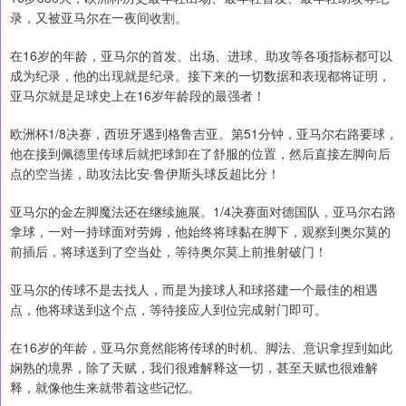
录，又被亚马尔在一夜间收割。
在16岁的年龄，亚马尔的首发、出场、进球、助攻等各项指标都可以
成为纪录，他的出现就是纪录。接下来的一切数据和表现都将证明，
亚马尔就是足球史上在16岁年龄段的最强者！
欧洲杯1/8决赛，西班牙遇到格鲁吉亚。第51分钟，亚马尔右路要球，
他在接到佩德里传球后就把球卸在了舒服的位置，然后直接左脚向后
点的空当搓，助攻法比安·鲁伊斯头球反超比分！
亚马尔的金左脚魔法还在继续施展。1/4决赛面对德国队，亚马尔右路
拿球，一对一持球面对劳姆，他始终将球黏在脚下，观察到奥尔莫的
前插后，将球送到了空当处，等待奥尔莫上前推射破门！
亚马尔的传球不是去找人，而是为接球人和球搭建一个最佳的相遇
点，他将球送到这个点，等待接应人到位完成射门即可。
在16岁的年龄，亚马尔竟然能将传球的时机、脚法、意识拿捏到如此
娴熟的境界，除了天赋，我们很难解释这一切，甚至天赋也很难解
释，就像他生来就带着这些记忆。