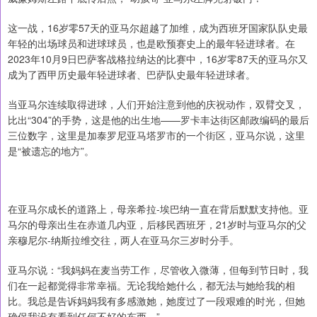
这一战，16岁零57天的亚马尔超越了加维，成为西班牙国家队队史最
年轻的出场球员和进球球员，也是欧预赛史上的最年轻进球者。在
2023年10月9日巴萨客战格拉纳达的比赛中，16岁零87天的亚马尔又
成为了西甲历史最年轻进球者、巴萨队史最年轻进球者。
当亚马尔连续取得进球，人们开始注意到他的庆祝动作，双臂交叉，
比出“304”的手势，这是他的出生地——罗卡丰达街区邮政编码的最后
三位数字，这里是加泰罗尼亚马塔罗市的一个街区，亚马尔说，这里
是“被遗忘的地方”。
在亚马尔成长的道路上，母亲希拉-埃巴纳一直在背后默默支持他。亚
马尔的母亲出生在赤道几内亚，后移民西班牙，21岁时与亚马尔的父
亲穆尼尔-纳斯拉维交往，两人在亚马尔三岁时分手。
亚马尔说：“我妈妈在麦当劳工作，尽管收入微薄，但每到节日时，我
们在一起都觉得非常幸福。无论我给她什么，都无法与她给我的相
比。我总是告诉妈妈我有多感激她，她度过了一段艰难的时光，但她
确保我没有看到任何不好的东西。”