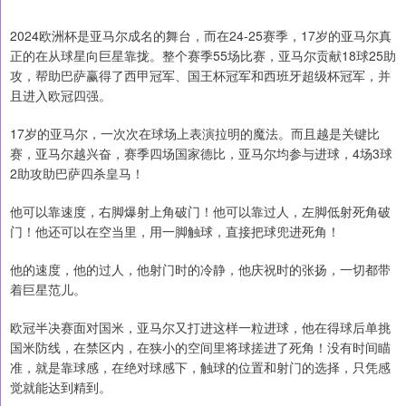
2024欧洲杯是亚马尔成名的舞台，而在24-25赛季，17岁的亚马尔真
正的在从球星向巨星靠拢。整个赛季55场比赛，亚马尔贡献18球25助
攻，帮助巴萨赢得了西甲冠军、国王杯冠军和西班牙超级杯冠军，并
且进入欧冠四强。
17岁的亚马尔，一次次在球场上表演拉明的魔法。而且越是关键比
赛，亚马尔越兴奋，赛季四场国家德比，亚马尔均参与进球，4场3球
2助攻助巴萨四杀皇马！
他可以靠速度，右脚爆射上角破门！他可以靠过人，左脚低射死角破
门！他还可以在空当里，用一脚触球，直接把球兜进死角！
他的速度，他的过人，他射门时的冷静，他庆祝时的张扬，一切都带
着巨星范儿。
欧冠半决赛面对国米，亚马尔又打进这样一粒进球，他在得球后单挑
国米防线，在禁区内，在狭小的空间里将球搓进了死角！没有时间瞄
准，就是靠球感，在绝对球感下，触球的位置和射门的选择，只凭感
觉就能达到精到。