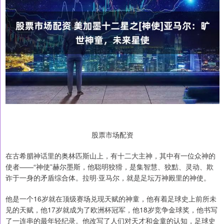
股票市场配资
在古希腊神话里的奥林匹斯山上，有十二大主神，其中有一位众神的
使者——“神使”赫尔墨斯，他聪明狡猾，是集智慧、狡黠、灵动、欺
诈于一身的矛盾综合体。拉明·亚马尔，就是足坛万神殿里的神使。
他是一个16岁就在顶级赛场兑现天赋的神童，他有着足球史上前所未
见的天赋，他17岁就成为了欧洲杯冠军，他18岁竞争金球奖，他书写
了一连串的最年轻纪录。他改写了人们对天才和金童的认知，足球史